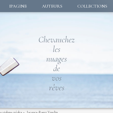
IPAGINE
AUTEURS
COLLECTIONS
Chevauchez
les
nuages
de
vos
rêves
s violons créoles »…Jacques-Roger Vauclin