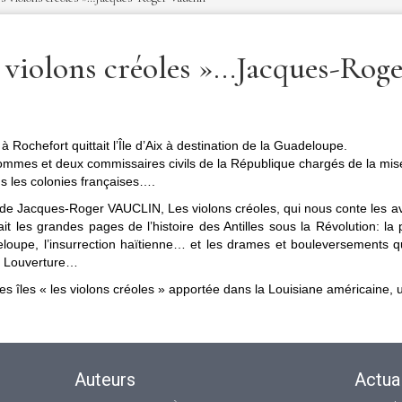
 violons créoles »…Jacques-Roge
 à Rochefort quittait l’Île d’Aix à destination de la Guadeloupe.
’hommes et deux commissaires civils de la République chargés de la mis
ns les colonies françaises….
e Jacques-Roger VAUCLIN, Les violons créoles, qui nous conte les av
ait les grandes pages de l’histoire des Antilles sous la Révolution: la 
oupe, l’insurrection haïtienne… et les drames et bouleversements qu
nt Louverture…
s îles « les violons créoles » apportée dans la Louisiane américaine, un
Auteurs
Actual