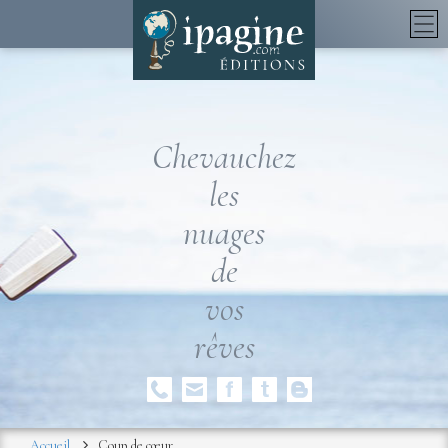
Chevauchez
les
nuages
de
vos
rêves
Accueil
Coup de cœur