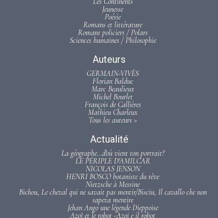
Les Continents
Jeunesse
Poésie
Romans et littérature
Romans policiers / Polars
Sciences humaines / Philosophie
Auteurs
GERMAIN-VIVÈS
Florian Balduc
Marc Beaulieux
Michel Bourlet
François de Callières
Mathieu Charleux
Tous les auteurs >
Actualité
La géographe...d'où vient ton portrait?
LE PÉRIPLE D'AMILCAR
NICOLAS JENSON
HENRI BOSCO botaniste du rêve
Nietzsche à Messine
Bichou, Le cheval qui ne savait pas mentir/Bisciu, Il cavallo che non
sapeva mentire
Jehan Ango une légende Dieppoise
Azoï et le robot -Azoi e il robot