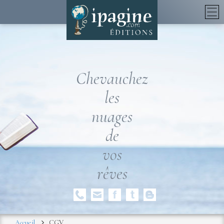
Chevauchez
les
nuages
de
vos
rêves
Accueil
CGV