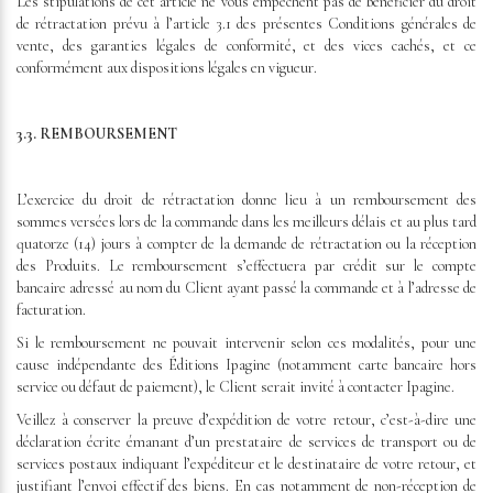
Les stipulations de cet article ne vous empêchent pas de bénéficier du droit
de rétractation prévu à l’article 3.1 des présentes Conditions générales de
vente, des garanties légales de conformité, et des vices cachés, et ce
conformément aux dispositions légales en vigueur.
3.3. REMBOURSEMENT
L’exercice du droit de rétractation donne lieu à un remboursement des
sommes versées lors de la commande dans les meilleurs délais et au plus tard
quatorze (14) jours à compter de la demande de rétractation ou la réception
des Produits. Le remboursement s’effectuera par crédit sur le compte
bancaire adressé au nom du Client ayant passé la commande et à l’adresse de
facturation.
Si le remboursement ne pouvait intervenir selon ces modalités, pour une
cause indépendante des Éditions Ipagine (notamment carte bancaire hors
service ou défaut de paiement), le Client serait invité à contacter Ipagine.
Veillez à conserver la preuve d’expédition de votre retour, c’est-à-dire une
déclaration écrite émanant d’un prestataire de services de transport ou de
services postaux indiquant l’expéditeur et le destinataire de votre retour, et
justifiant l’envoi effectif des biens. En cas notamment de non-réception de