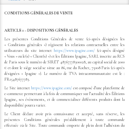
CONDITIONS GÉNÉRALES DE VENTE
ARTICLE 1 – DISPOSITIONS GÉNÉRALES
Les présentes Conditions Générales de vente (ci-après désignées les
« Conditions générales ») régissent les relations contractuelles entre les
utilisateurs du site internet
https://www.ipagine.com/
(ci-après désigné
« Vous » ou le(s) « Client(s) ») et les Éditions Ipagine, SARL inscrite au RCS
de Paris sous le numéro de SIRET 48767778300028, au capital social de 2000
€ et dont le siège social se situe au 86, rue du Rocher, 75008 Paris (ci-après
désignées « Ipagine »). Le numéro de TVA intracommunautaire est le :
FR15487677783.
Le Site internet
https://www.ipagine.com/
est composé d’une plateforme de
e-commerce permettant à la fois de communiquer sur l’actualité des Éditions
Ipagine, ses événements, et de commercialiser différents produits dont la
disponibilité pourra varier.
Le Client déclare avoir pris connaissance et accepté, sans réserve, les
présentes Conditions générales préalablement à toute commande
effectuée
via
le Site. Toute commande emporte de plein droit l’adhésion du