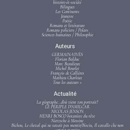
histoire-et-société
Bilingues
Les Continents
Jeunesse
Poésie
Romans et littérature
Romans policiers / Polars
Sciences humaines / Philosophie
Auteurs
GERMAIN-VIVÈS
Florian Balduc
Marc Beaulieux
Michel Bourlet
François de Callières
Mathieu Charleux
Tous les auteurs >
Actualité
La géographe...d'où vient ton portrait?
LE PÉRIPLE D'AMILCAR
NICOLAS JENSON
HENRI BOSCO botaniste du rêve
Nietzsche à Messine
Bichou, Le cheval qui ne savait pas mentir/Bisciu, Il cavallo che non