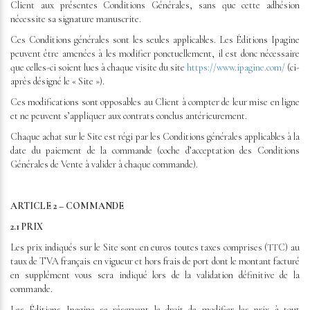
Client aux présentes Conditions Générales, sans que cette adhésion
nécessite sa signature manuscrite.
Ces Conditions générales sont les seules applicables. Les Éditions Ipagine
peuvent être amenées à les modifier ponctuellement, il est donc nécessaire
que celles-ci soient lues à chaque visite du site
https://www.ipagine.com/
(ci-
après désigné le « Site »).
Ces modifications sont opposables au Client à compter de leur mise en ligne
et ne peuvent s’appliquer aux contrats conclus antérieurement.
Chaque achat sur le Site est régi par les Conditions générales applicables à la
date du paiement de la commande (coche d’acceptation des Conditions
Générales de Vente à valider à chaque commande).
ARTICLE 2 – COMMANDE
2.1 PRIX
Les prix indiqués sur le Site sont en euros toutes taxes comprises (TTC) au
taux de TVA français en vigueur et hors frais de port dont le montant facturé
en supplément vous sera indiqué lors de la validation définitive de la
commande.
Les Éditions Ipagine se réservent le droit de modifier les prix à tout