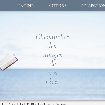
IPAGINE
AUTEURS
COLLECTIO
Chevauchez
les
nuages
de
vos
rêves
L’INDIEN AU SANG BLEU Philippe Le Douarec