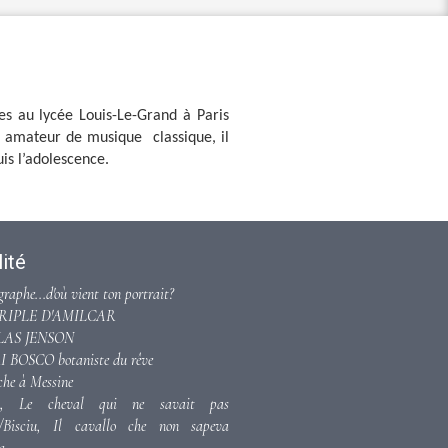
es au lycée Louis-Le-Grand à Paris
amateur de musique classique, il
is l’adolescence.
ité
graphe...d'où vient ton portrait?
ÉRIPLE D'AMILCAR
LAS JENSON
 BOSCO botaniste du rêve
che à Messine
ou, Le cheval qui ne savait pas
r/Bisciu, Il cavallo che non sapeva