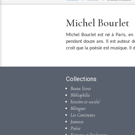
Michel Bourlet
Michel
Bourlet
est né à Paris, en 
pendant douze ans. Il est auteur de
croit que la poésie est musique. Il
Collections
Beaux livres
Bibliophilie
histoire-et-société
Bilingues
Les Continents
Jeunesse
Poésie