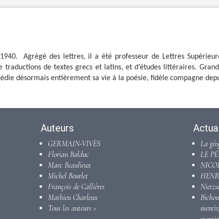
1940. Agrégé des lettres, il a été professeur de Lettres Supérieur
 traductions de textes grecs et latins, et d’études littéraires. Grand
 dédie désormais entièrement sa vie à la poésie, fidèle compagne depu
Auteurs
Actual
GERMAIN-VIVÈS
La géo
Florian Balduc
LE P
Marc Beaulieux
NICO
Michel Bourlet
HENRI
François de Callières
Nietzs
Mathieu Charleux
Bich
Tous les auteurs >
menti