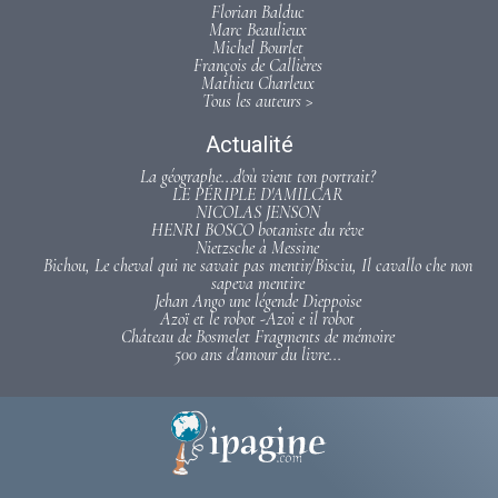
Florian Balduc
Marc Beaulieux
Michel Bourlet
François de Callières
Mathieu Charleux
Tous les auteurs >
Actualité
La géographe...d'où vient ton portrait?
LE PÉRIPLE D'AMILCAR
NICOLAS JENSON
HENRI BOSCO botaniste du rêve
Nietzsche à Messine
Bichou, Le cheval qui ne savait pas mentir/Bisciu, Il cavallo che non
sapeva mentire
Jehan Ango une légende Dieppoise
Azoï et le robot -Azoi e il robot
Château de Bosmelet Fragments de mémoire
500 ans d'amour du livre...