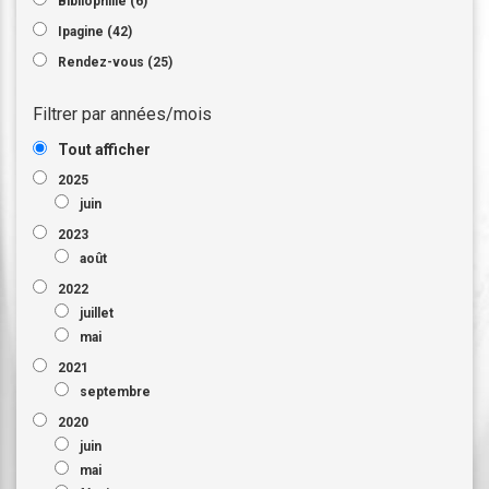
Bibliophilie (6)
Ipagine (42)
Rendez-vous (25)
Filtrer par années/mois
Tout afficher
2025
juin
2023
août
2022
juillet
mai
2021
septembre
2020
juin
mai