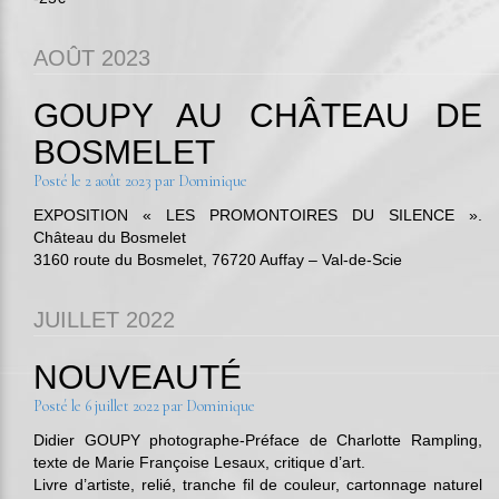
AOÛT 2023
GOUPY AU CHÂTEAU DE
BOSMELET
Posté le
2 août 2023
par
Dominique
EXPOSITION « LES PROMONTOIRES DU SILENCE ».
Château du Bosmelet
3160 route du Bosmelet, 76720 Auffay – Val-de-Scie
JUILLET 2022
NOUVEAUTÉ
Posté le
6 juillet 2022
par
Dominique
Didier GOUPY photographe-Préface de Charlotte Rampling,
texte de Marie Françoise Lesaux, critique d’art.
Livre d’artiste, relié, tranche fil de couleur, cartonnage naturel