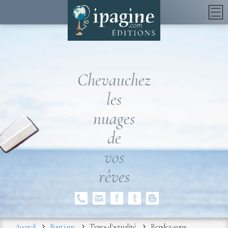
Chevauchez
les
nuages
de
vos
rêves
Accueil
Boutique
Types d'actualité
Rendez-vous