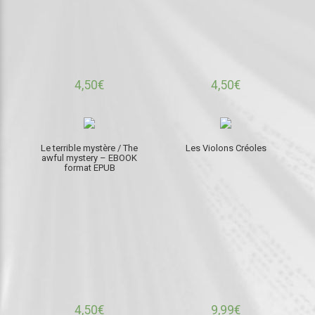
4,50
€
4,50
€
Le terrible mystère / The
Les Violons Créoles
awful mystery – EBOOK
format EPUB
4,50
€
9,99
€