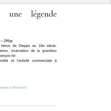
o une légende
 – 286gr
x héros de Dieppe au 16e siècle.
taines, incarnation de la grandeur
ançois Ier.
iété et l’activité commerciale à
mans et littérature