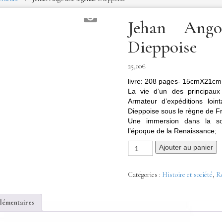
Jehan Ang
Dieppoise
25,00
€
livre: 208 pages- 15cmX21cm
La vie d’un des principau
Armateur d’expéditions loin
Dieppoise sous le règne de Fr
Une immersion dans la soc
l’époque de la Renaissance;
Ajouter au panier
Catégories :
Histoire et société
,
Ro
lémentaires