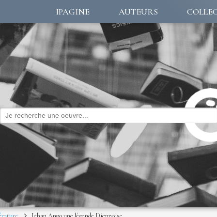
IPAGINE
AUTEURS
COLLE
érature
Jehan Ango une légende Dieppoise