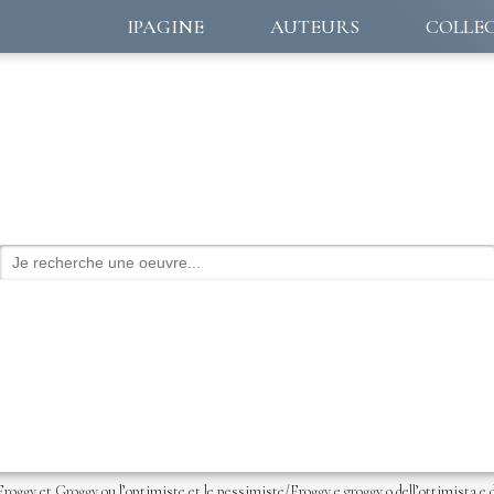
IPAGINE
AUTEURS
COLLE
Froggy et Groggy ou l’optimiste et le pessimiste/Froggy e groggy o dell’ottimista e 