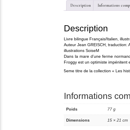
Description
Informations comp
Description
Livre bilingue Français/Italien, illu
Auteur Jean GREISCH, traduction:
illustrations SoiseM
Dans la mare d’une ferme normande
Froggy est un optimiste impénitent
5eme titre de la collection « Les his
Informations co
Poids
77 g
Dimensions
15 × 21 cm