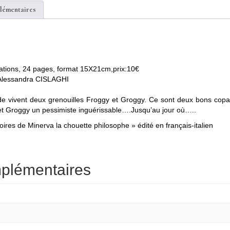
lémentaires
strations, 24 pages, format 15X21cm,prix:10€
 Alessandra CISLAGHI
 vivent deux grenouilles Froggy et Groggy. Ce sont deux bons cop
 et Groggy un pessimiste inguérissable….Jusqu’au jour où…..
toires de Minerva la chouette philosophe » édité en français-italien
mplémentaires