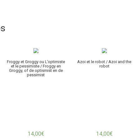
es
Froggy et Groggy ou L’optimiste
Azoi et le robot / Azoi and the
et le pessimiste / Froggy en
robot
Groggy, of de optismist en de
pessimist
14,00
€
14,00
€