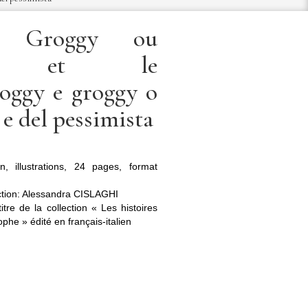
t Groggy ou
iste et le
roggy e groggy o
 e del pessimista
en, illustrations, 24 pages, format
tion: Alessandra CISLAGHI
itre de la collection « Les histoires
phe » édité en français-italien