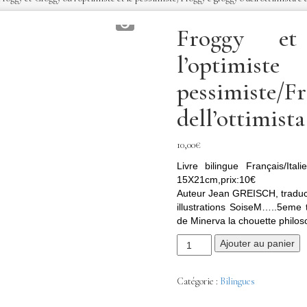
Froggy e
l’optim
pessimiste/F
dell’ottimista
10,00
€
Livre bilingue Français/Itali
15X21cm,prix:10€
Auteur Jean GREISCH, traduc
illustrations SoiseM…..5eme t
de Minerva la chouette philoso
Ajouter au panier
Catégorie :
Bilingues