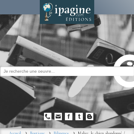
Accueil
Boutique
Bilingues
Malice, le chien abandonné /