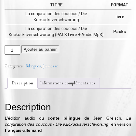
TITRE
FORMAT
La conjuration des coucous / Die
livre
Kuckucksverschwörung
La conjuration des coucous / Die
Packs
Kuckucksverschwörung (PACK Livre + Audio Mp3)
Ajouter au panier
Catégories :
Bilingues
,
Jeunesse
Description
Informations complémentaires
Description
L’édition audio du
conte bilingue
de Jean Greisch,
La
conjuration des coucous / Die Kuckucksverschwörung
, en version
français-allemand