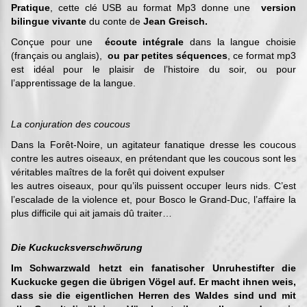
Pratique
, cette clé USB au format Mp3 donne une
version
bilingue vivante
du conte de
Jean Greisch.
Conçue pour une
écoute intégrale
dans la langue choisie
(français ou anglais),
ou par petites séquences
, ce format mp3
est idéal pour le plaisir de l’histoire du soir, ou pour
l’apprentissage de la langue.
La conjuration des coucous
Dans la Forêt-Noire, un agitateur fanatique dresse les coucous
contre les autres oiseaux, en prétendant que les coucous sont les
véritables maîtres de la forêt qui doivent expulser
les autres oiseaux, pour qu’ils puissent occuper leurs nids. C’est
l’escalade de la violence et, pour Bosco le Grand-Duc, l’affaire la
plus difficile qui ait jamais dû traiter…
Die Kuckucksverschwörung
Im Schwarzwald hetzt ein fanatischer Unruhestifter die
Kuckucke gegen die übrigen Vögel auf. Er macht ihnen weis,
dass sie die eigentlichen Herren des Waldes sind und mit