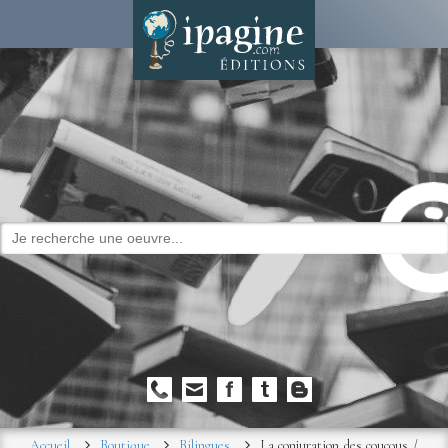
Accueil
Boutique
Bilingues
La conjuration des coucous /